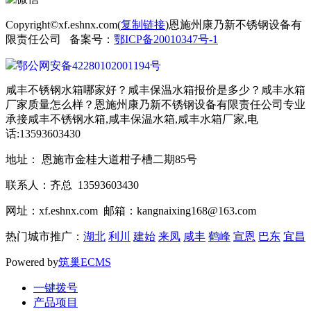
Copyright©xf.eshnx.com(
复制链接
)恩施州康乃新不锈钢设备有
限责任公司 备案号：
鄂ICP备20010347号-1
鄂公网安备42280102001194号
咸丰不锈钢水箱哪家好？咸丰保温水箱报价是多少？咸丰水箱
厂家质量怎么样？恩施州康乃新不锈钢设备有限责任公司专业
承接咸丰不锈钢水箱,咸丰保温水箱,咸丰水箱厂家,电
话:13593603430
地址： 恩施市金桂大道柑子槽二期85号
联系人：齐总 13593603430
网址：xf.eshnx.com 邮箱：kangnaixing168@163.com
热门城市推广：
湖北
利川
建始
来凤
咸丰
鹤峰
宣恩
巴东
宜昌
Powered by
筑巢ECMS
一键拨号
产品项目