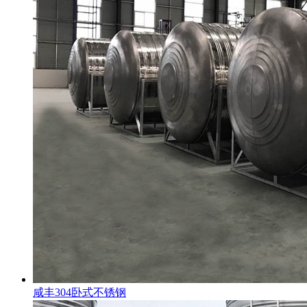
咸丰304卧式不锈钢