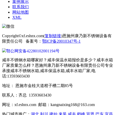
案例展示
联系我们
网站地图
XML
Copyright©xf.eshnx.com(
复制链接
)恩施州康乃新不锈钢设备有
限责任公司 备案号：
鄂ICP备20010347号-1
鄂公网安备42280102001194号
咸丰不锈钢水箱哪家好？咸丰保温水箱报价是多少？咸丰水箱
厂家质量怎么样？恩施州康乃新不锈钢设备有限责任公司专业
承接咸丰不锈钢水箱,咸丰保温水箱,咸丰水箱厂家,电
话:13593603430
地址： 恩施市金桂大道柑子槽二期85号
联系人：齐总 13593603430
网址：xf.eshnx.com 邮箱：kangnaixing168@163.com
热门城市推广：
湖北
利川
建始
来凤
咸丰
鹤峰
宣恩
巴东
宜昌