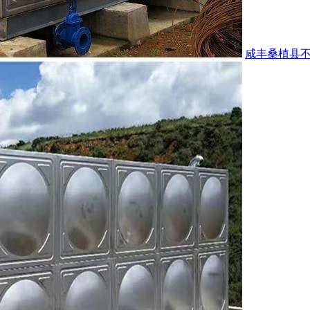
咸丰桑植县