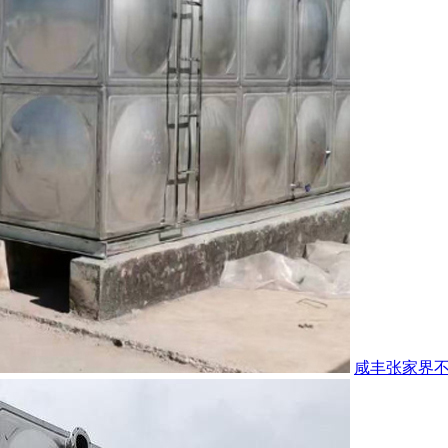
咸丰张家界